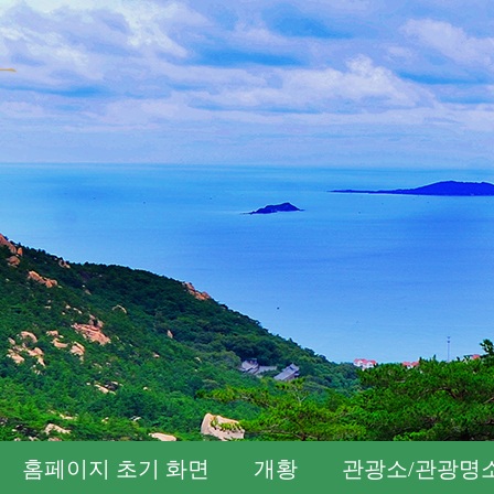
홈페이지 초기 화면
개황
관광소/관광명