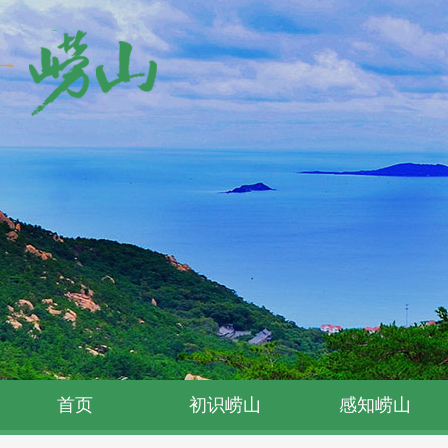
首页
初识崂山
感知崂山