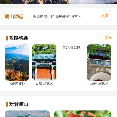
更多
崂山动态
高温护航！崂山解暑有“凉方”~
崂山风景名胜区门票价格
NEW
崂山风景区太清索道暂停运行公告
更多
▍
攻略锦囊
跟着摩崖石刻游崂山｜烟岚高旷
NEW
九水游览区
巨峰游览区
太清游览区
华严游览区
▍
玩转崂山