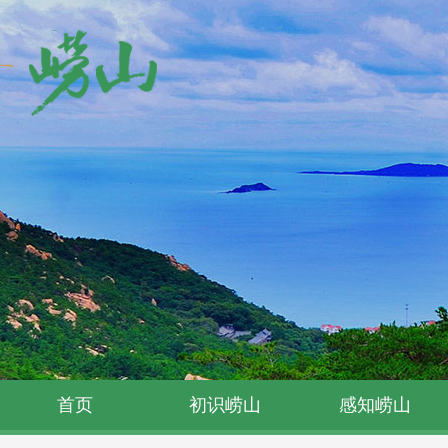
首页
初识崂山
感知崂山