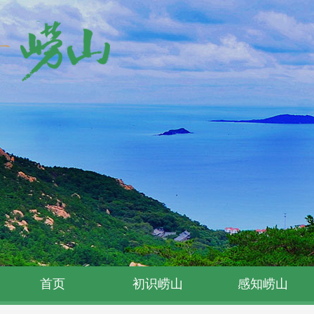
首页
初识崂山
感知崂山