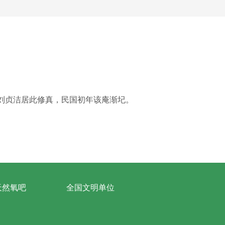
姑刘贞洁居此修真，民国初年该庵渐圮。
天然氧吧
全国文明单位