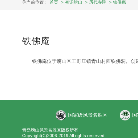
你当前位置：
首页
>
初识崂山
>
历代寺院
>
铁佛庵
铁佛庵
铁佛庵位于崂山区王哥庄镇青山村西铁佛洞。创建于明
国家级风景名胜区
国
青岛崂山风景名胜区版权所有
Copyright(C)2006-2019 All rights reserved.