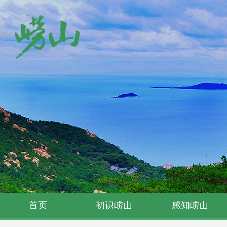
首页
初识崂山
感知崂山