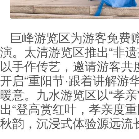
巨峰游览区为游客免费
演。太清游览区推出“非
以手作传艺，邀请游客共
开启“重阳节·跟着讲解游
暖意。九水游览区以“孝
出“登高赏红叶，孝亲度
秋韵，沉浸式体验源远流