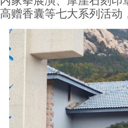
内家拳展演、摩崖石刻印
高赠香囊等七大系列活动