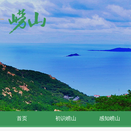
首页
初识崂山
感知崂山