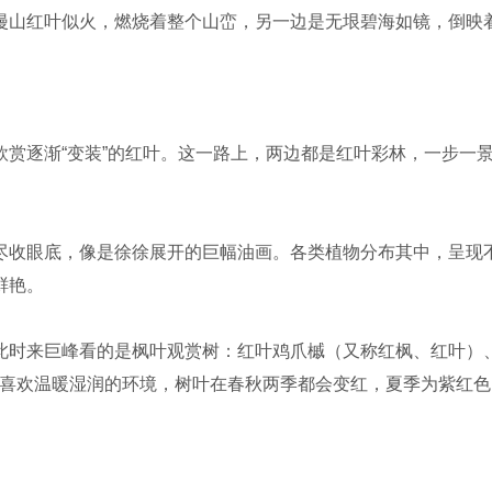
漫山红叶似火，燃烧着整个山峦，另一边是无垠碧海如镜，倒映
欣赏逐渐“变装”的红叶。这一路上，两边都是红叶彩林，一步一
尽收眼底，像是徐徐展开的巨幅油画。各类植物分布其中，呈现
鲜艳。
此时来巨峰看的是枫叶观赏树：红叶鸡爪槭（又称红枫、红叶）
，喜欢温暖湿润的环境，树叶在春秋两季都会变红，夏季为紫红