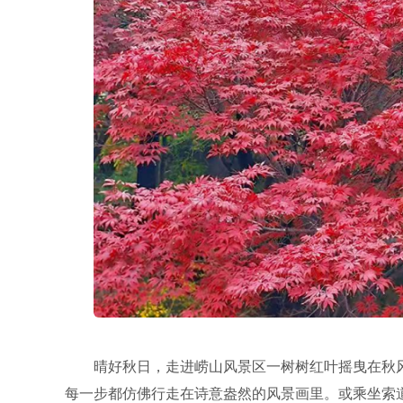
晴好秋日，走进崂山风景区一树树红叶摇曳在秋
每一步都仿佛行走在诗意盎然的风景画里。或乘坐索