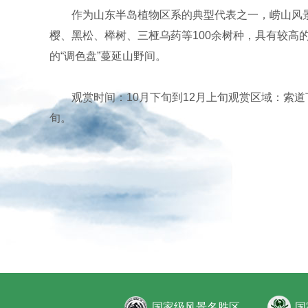
作为山东半岛植物区系的典型代表之一，崂山风景
樱、黑松、榉树、三桠乌药等100余树种，具有较高
的“调色盘”蔓延山野间。
观赏时间：10月下旬到12月上旬观赏区域：索
旬。
国家级风景名胜区
国