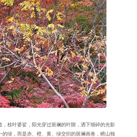
道，枝叶婆娑，阳光穿过斑斓的叶隙，洒下细碎的光影
一的绿，而是赤、橙、黄、绿交织的斑斓画卷，崂山独