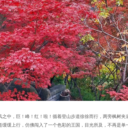
风之中，巨！峰！红！啦！循着登山步道徐徐而行，两旁枫树夹
道缓缓上行，仿佛闯入了一个色彩的王国，目光所及，不再是单