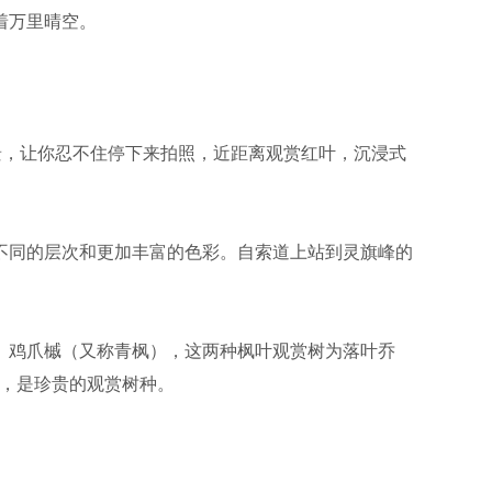
着万里晴空。
景，让你忍不住停下来拍照，近距离观赏红叶，沉浸式
不同的层次和更加丰富的色彩。自索道上站到灵旗峰的
、鸡爪槭（又称青枫），这两种枫叶观赏树为落叶乔
色，是珍贵的观赏树种。