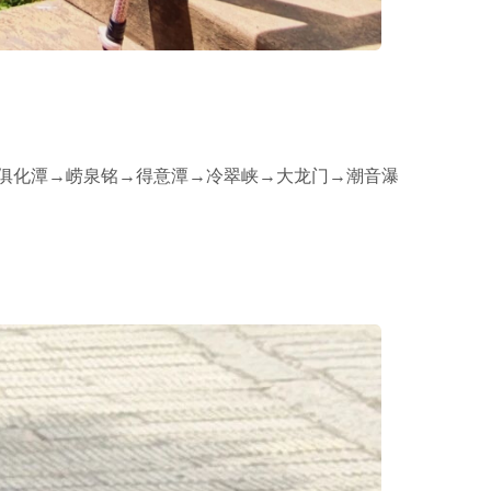
俱化潭→崂泉铭→得意潭→冷翠峡→大龙门→潮音瀑