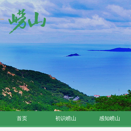
首页
初识崂山
感知崂山