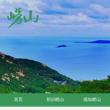
首页
初识崂山
感知崂山